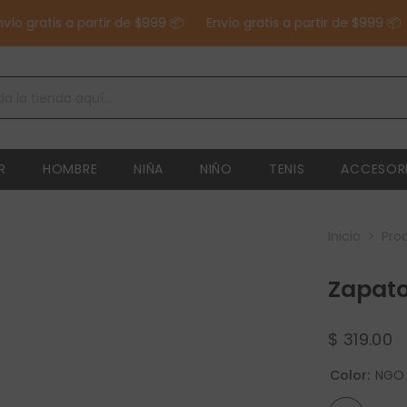
gratis a partir de $999 📦
Envío gratis a partir de $999 📦
E
R
HOMBRE
NIÑA
NIÑO
TENIS
ACCESOR
Inicio
Pro
Zapat
$ 319.00
Color:
NGO