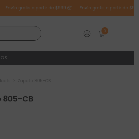
nvío gratis a partir de $999 📦
Envío gratis a partir de $999 📦
0
0
elementos
INICIAR
SESIÓN
IOS
ducts
Zapato 805-CB
o 805-CB