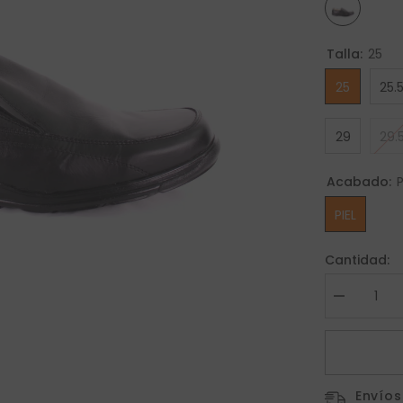
Talla:
25
25
25.
29
29.
Acabado:
P
PIEL
Cantidad:
Disminuir
cantidad
para
Zapato
805-
CB
Envíos