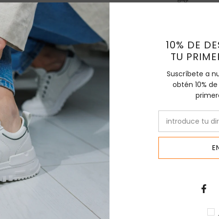
Compras
Descripc
10% DE D
TU PRIM
Descripció
Zapato caba
Suscríbete a n
Caracterís
obtén 10% de
Acabado en 
primer
Compartir
E
TAMBIÉN TE PUEDE INTERESAR