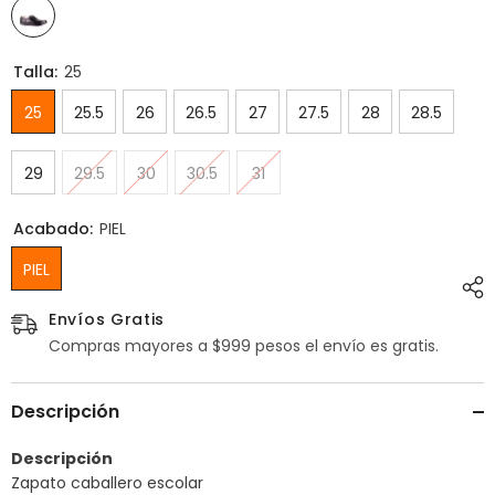
Talla:
25
25
25.5
26
26.5
27
27.5
28
28.5
29
29.5
30
30.5
31
Acabado:
PIEL
PIEL
Envíos Gratis
Compras mayores a $999 pesos el envío es gratis.
Descripción
Descripción
Zapato caballero escolar