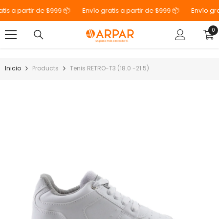
SALTAR AL CONTENIDO
s a partir de $999 📦
Envío gratis a partir de $999 📦
Envío grati
0
0
el
Inicio
Products
Tenis RETRO-T3 (18.0 -21.5)