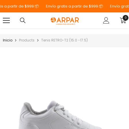
SALTAR AL CONTENIDO
s a partir de $999 📦
Envío gratis a partir de $999 📦
Envío gratis
0
0
el
Inicio
Products
Tenis RETRO-T2 (15.0 -17.5)