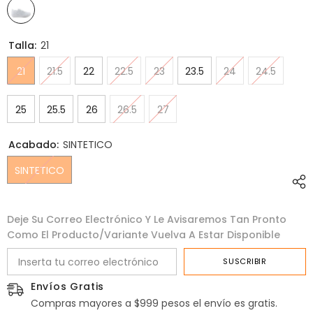
Talla:
21
21
21.5
22
22.5
23
23.5
24
24.5
25
25.5
26
26.5
27
Acabado:
SINTETICO
SINTETICO
Deje Su Correo Electrónico Y Le Avisaremos Tan Pronto
Como El Producto/variante Vuelva A Estar Disponible
SUSCRIBIR
Envíos Gratis
Compras mayores a $999 pesos el envío es gratis.