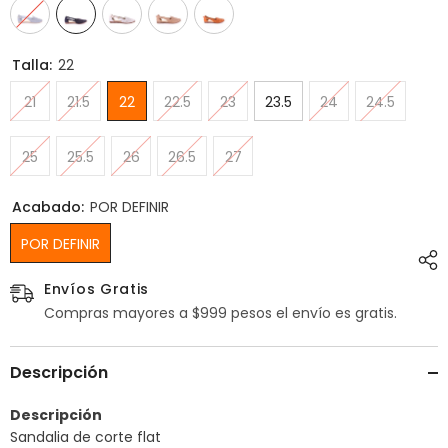
Talla:
22
21
21.5
22
22.5
23
23.5
24
24.5
25
25.5
26
26.5
27
Acabado:
POR DEFINIR
POR DEFINIR
Envíos Gratis
Compras mayores a $999 pesos el envío es gratis.
Descripción
Descripción
Sandalia de corte flat