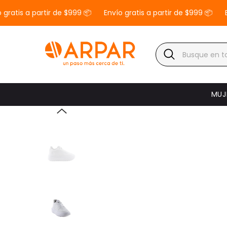
SALTAR AL CONTENIDO
tis a partir de $999 📦
Envío gratis a partir de $999 📦
Enví
MUJ