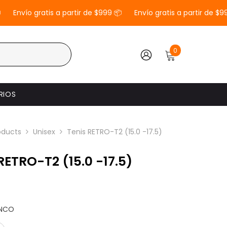
Envío gratis a partir de $999 📦
Envío gratis a partir de $999 
0
0
elementos
INICIAR
SESIÓN
RIOS
oducts
Unisex
Tenis RETRO-T2 (15.0 -17.5)
RETRO-T2 (15.0 -17.5)
ANCO