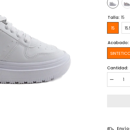
Talla:
15
15
15.
Acabado:
SINTETIC
Cantidad:
Disminuir
cantidad
para
Tenis
RETRO-
T2
(15.0
-17.5)
Envío