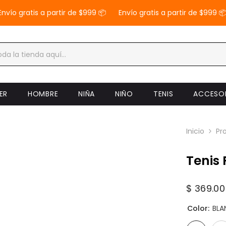
o gratis a partir de $999 📦
Envío gratis a partir de $999 📦
ER
HOMBRE
NIÑA
NIÑO
TENIS
ACCESO
Inicio
Pr
Tenis 
$ 369.00
Color:
BL