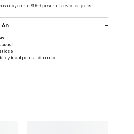
s mayores a $999 pesos el envío es gratis.
ción
ón
casual
sticas
ico y ideal para el dia a dia